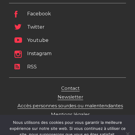
Facebook
Twitter
Youtube
Instagram
RSS
Contact
Newsletter
Accès personnes sourdes ou malentendantes
Mentions légales
Nous utilisons des cookies pour vous garantir la meilleure
Politique de gestion des données personnelles
expérience sur notre site web. Si vous continuez à utiliser ce
Plan du site
site, nous supposerons que vous en êtes satisfait.