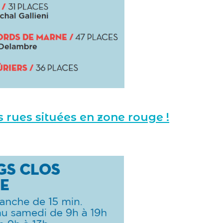
 rues situées en zone rouge !