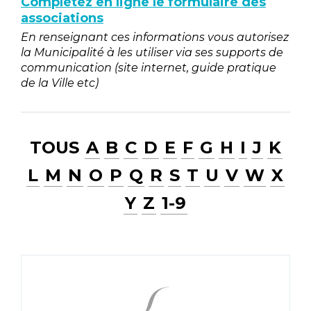
Complétez en ligne le formulaire des
associations
En renseignant ces informations vous autorisez
la Municipalité à les utiliser via ses supports de
communication (site internet, guide pratique
de la Ville etc)
TOUS
A
B
C
D
E
F
G
H
I
J
K
L
M
N
O
P
Q
R
S
T
U
V
W
X
Y
Z
1-9