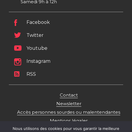
Samedi 9h à 12h
Facebook
Twitter
Youtube
Instagram
RSS
Contact
Newsletter
Accès personnes sourdes ou malentendantes
Mentions légales
Nous utilisons des cookies pour vous garantir la meilleure
Politique de gestion des données personnelles