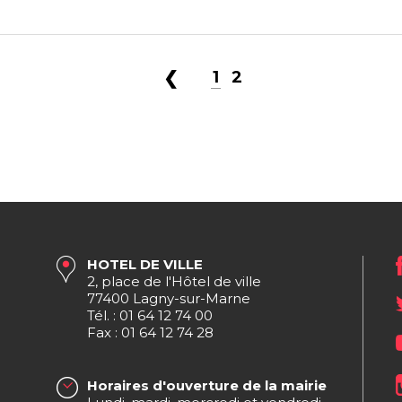
←
1
2
HOTEL DE VILLE
2, place de l'Hôtel de ville
77400 Lagny-sur-Marne
Tél. : 01 64 12 74 00
Fax : 01 64 12 74 28
Horaires d'ouverture de la mairie