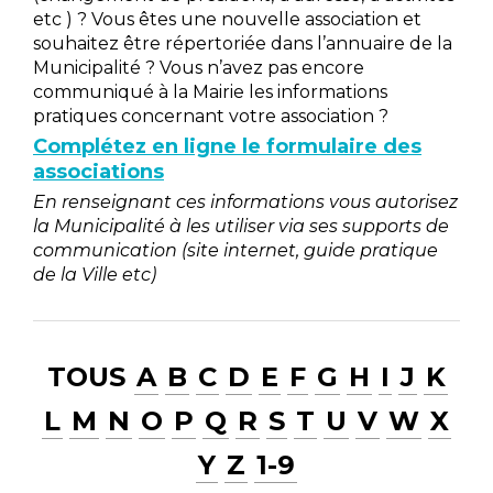
etc ) ? Vous êtes une nouvelle association et
souhaitez être répertoriée dans l’annuaire de la
Municipalité ? Vous n’avez pas encore
communiqué à la Mairie les informations
pratiques concernant votre association ?
Complétez en ligne le formulaire des
associations
En renseignant ces informations vous autorisez
la Municipalité à les utiliser via ses supports de
communication (site internet, guide pratique
de la Ville etc)
TOUS
A
B
C
D
E
F
G
H
I
J
K
L
M
N
O
P
Q
R
S
T
U
V
W
X
Y
Z
1-9