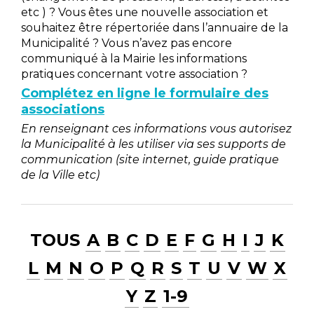
etc ) ? Vous êtes une nouvelle association et
souhaitez être répertoriée dans l’annuaire de la
Municipalité ? Vous n’avez pas encore
communiqué à la Mairie les informations
pratiques concernant votre association ?
Complétez en ligne le formulaire des
associations
En renseignant ces informations vous autorisez
la Municipalité à les utiliser via ses supports de
communication (site internet, guide pratique
de la Ville etc)
TOUS
A
B
C
D
E
F
G
H
I
J
K
L
M
N
O
P
Q
R
S
T
U
V
W
X
Y
Z
1-9